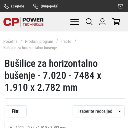
(Zagreb)
(Dugopolje)
Početna
Prodajni program
Tracto
Bušilice za horizontalno bušenje
Bušilice za horizontalno
bušenje - 7.020 - 7484 x
1.910 x 2.782 mm
Filtri
7.020 - 7484 x 1.910 x 2.782 mm