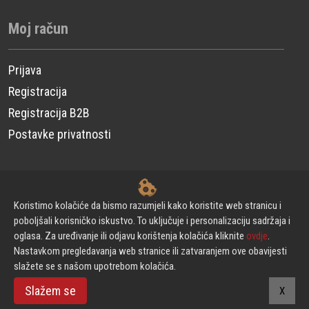
Moj račun
Prijava
Registracija
Registracija B2B
Postavke privatnosti
© CP Power Technique d.o.o. - Sva prava pridržana.
Koristimo kolačiće da bismo razumjeli kako koristite web stranicu i
poboljšali korisničko iskustvo. To uključuje i personalizaciju sadržaja i
oglasa. Za uređivanje ili odjavu korištenja kolačića kliknite
ovdje
.
Izrada web stranica
Nastavkom pregledavanja web stranice ili zatvaranjem ove obavijesti
slažete se s našom upotrebom kolačića.
Powered by Urni
Slažem se
X