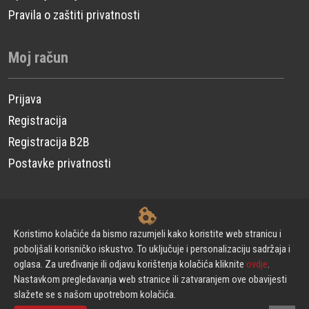
Pravila o zaštiti privatnosti
Moj račun
Prijava
Registracija
Registracija B2B
Postavke privatnosti
© CP Power Technique d.o.o. - Sva prava pridržana.
Koristimo kolačiće da bismo razumjeli kako koristite web stranicu i
poboljšali korisničko iskustvo. To uključuje i personalizaciju sadržaja i
oglasa. Za uređivanje ili odjavu korištenja kolačića kliknite
ovdje
.
Izrada web stranica
Nastavkom pregledavanja web stranice ili zatvaranjem ove obavijesti
slažete se s našom upotrebom kolačića.