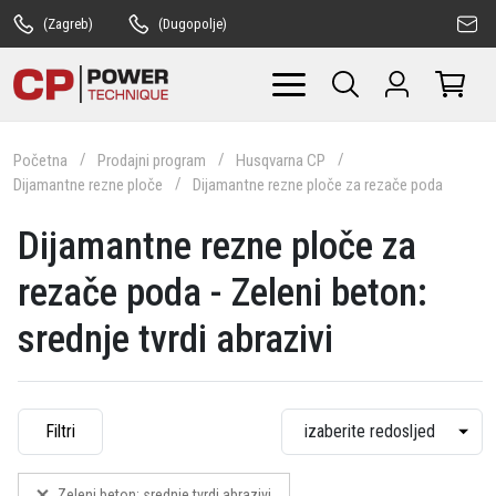
(Zagreb)
(Dugopolje)
Početna
Prodajni program
Husqvarna CP
Dijamantne rezne ploče
Dijamantne rezne ploče za rezače poda
Dijamantne rezne ploče za
rezače poda - Zeleni beton:
srednje tvrdi abrazivi
Filtri
Zeleni beton: srednje tvrdi abrazivi