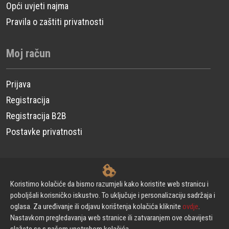
Opći uvjeti najma
Pravila o zaštiti privatnosti
Moj račun
Prijava
Registracija
Registracija B2B
Postavke privatnosti
© CP Power Technique d.o.o. - Sva prava pridržana.
Koristimo kolačiće da bismo razumjeli kako koristite web stranicu i
poboljšali korisničko iskustvo. To uključuje i personalizaciju sadržaja i
oglasa. Za uređivanje ili odjavu korištenja kolačića kliknite
ovdje
.
Izrada web stranica
Nastavkom pregledavanja web stranice ili zatvaranjem ove obavijesti