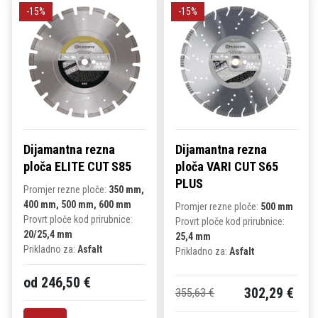
-15%
-15%
Dijamantna rezna
Dijamantna rezna
ploča ELITE CUT S85
ploča VARI CUT S65
PLUS
Promjer rezne ploče:
350 mm,
400 mm, 500 mm, 600 mm
Promjer rezne ploče:
500 mm
Provrt ploče kod prirubnice:
Provrt ploče kod prirubnice:
20/25,4 mm
25,4 mm
Prikladno za:
Asfalt
Prikladno za:
Asfalt
od 246,50 €
302,29 €
355,63 €