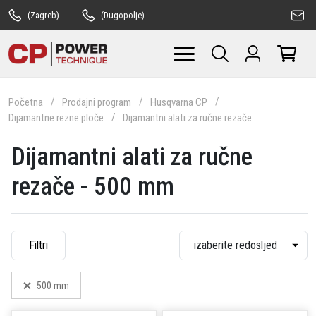
(Zagreb)
(Dugopolje)
Početna
Prodajni program
Husqvarna CP
Dijamantne rezne ploče
Dijamantni alati za ručne rezače
Dijamantni alati za ručne
rezače - 500 mm
Filtri
500 mm