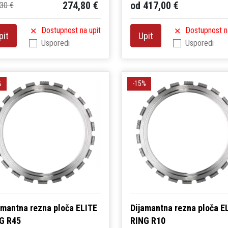
274,80 €
od 417,00 €
30 €
Dostupnost na upit
Dostupnost n
pit
Upit
Usporedi
Usporedi
%
-15%
amantna rezna ploča ELITE
Dijamantna rezna ploča E
G R45
RING R10