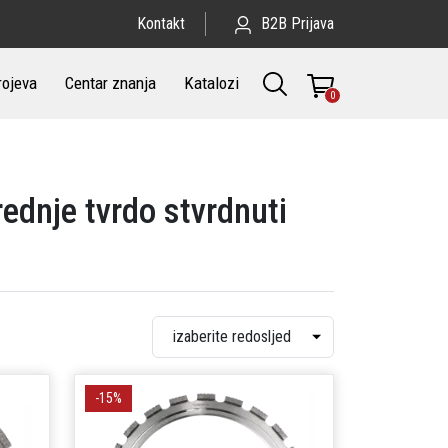
Kontakt
B2B Prijava
rojeva
Centar znanja
Katalozi
0
rednje tvrdo stvrdnuti
-15%