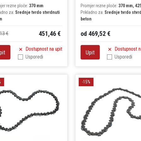
jer rezne ploče:
370 mm
Promjer rezne ploče:
370 mm, 42
ladno za:
Srednje tvrdo stvrdnuti
Prikladno za:
Srednje tvrdo stvr
n
beton
451,46 €
od 469,52 €
13 €
Dostupnost na upit
Dostupnost n
pit
Upit
Usporedi
Usporedi
%
-15%