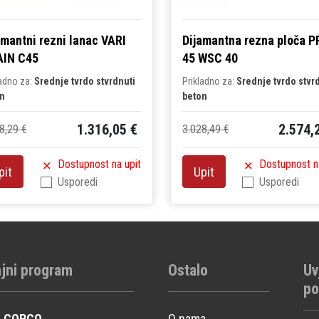
amantni rezni lanac VARI
Dijamantna rezna ploča P
IN C45
45 WSC 40
ladno za:
Srednje tvrdo stvrdnuti
Prikladno za:
Srednje tvrdo stvr
n
beton
1.316,05 €
2.574,
8,29 €
3.028,49 €
Dostupnost na upit
Dostupnost n
pit
Upit
Usporedi
Usporedi
jni program
Ostalo
Uv
po
S COPCO
O nama