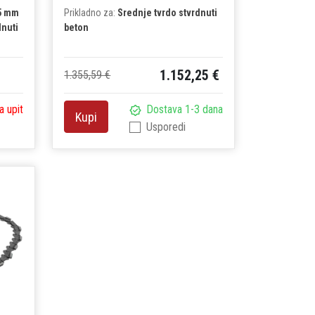
5 mm
Prikladno za:
Srednje tvrdo stvrdnuti
dnuti
beton
1.152,25 €
1.355,59 €
a upit
Dostava 1-3 dana
Kupi
Usporedi