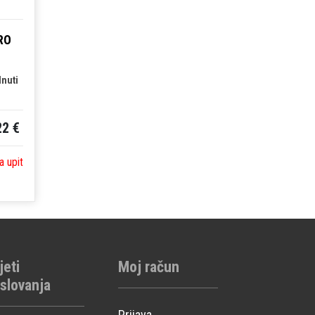
RO
dnuti
22 €
a upit
jeti
Moj račun
slovanja
Prijava