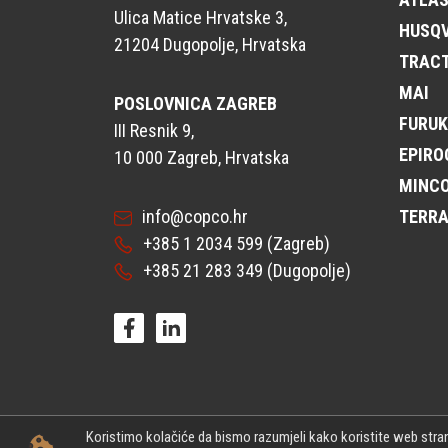
Ulica Matice Hrvatske 3,
HUSQ
21204 Dugopolje, Hrvatska
TRAC
MAI
POSLOVNICA ZAGREB
FURU
III Resnik 9,
EPIRO
10 000 Zagreb, Hrvatska
MINC
info@copco.hr
TERR
+385 1 2034 599
(Zagreb)
+385 21 283 349
(Dugopolje)
Koristimo kolačiće da bismo razumjeli kako koristite web stranic
© CP Power Technique d.o.o. - Sva prava pridržana.