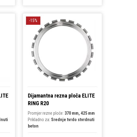
-15%
LITE
Dijamantna rezna ploča ELITE
RING R20
Promjer rezne ploče:
370 mm, 425 mm
dnuti
Prikladno za:
Srednje tvrdo stvrdnuti
beton