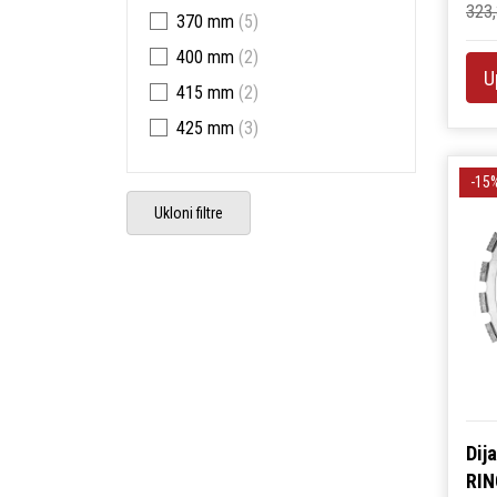
323,
370 mm
(5)
Tvrdo stvrdnuti beton
(2)
400 mm
(2)
Željeznička tračnica
(2)
U
415 mm
(2)
425 mm
(3)
-15
Ukloni filtre
Dij
RIN