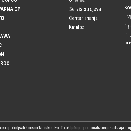
Ko
VARNA CP
Servis strojeva
Uvj
TO
Centar znanja
Opć
Katalozi
Pra
KAWA
pri
C
ON
AROC
u i poboljšali korisničko iskustvo. To uključuje i personalizaciju sadržaja i ogl
Izr