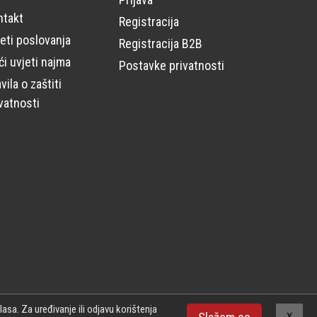
ntakt
Registracija
eti poslovanja
Registracija B2B
i uvjeti najma
Postavke privatnosti
vila o zaštiti
vatnosti
asa. Za uređivanje ili odjavu korištenja
ada web stranica
Powered by Urni