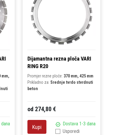
ARI
Dijamantna rezna ploča VARI
RING R20
0 mm,
Promjer rezne ploče:
370 mm, 425 mm
Prikladno za:
Srednje tvrdo stvrdnuti
dnuti
beton
od 274,80 €
 dana
Dostava 1-3 dana
Kupi
Usporedi