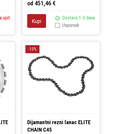
od 451,46 €
a upit
Dostava 1-3 dana
Kupi
Usporedi
-15%
LITE
Dijamantni rezni lanac ELITE
CHAIN C45