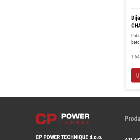
Dij
CHA
Prik
beto
1.54
U
Proda
CP POWER TECHNIQUE d.o.o.
ATLA