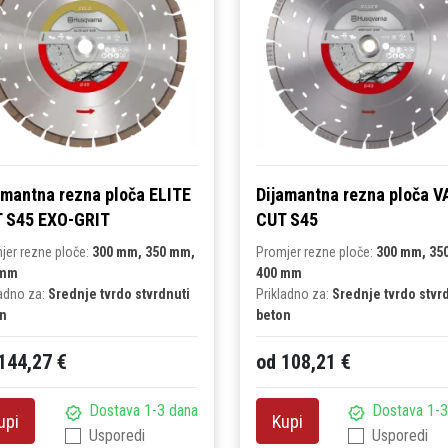
amantna rezna ploča ELITE
Dijamantna rezna ploča V
 S45 EXO-GRIT
CUT S45
jer rezne ploče:
300 mm, 350 mm,
Promjer rezne ploče:
300 mm, 35
 mm
400 mm
ladno za:
Srednje tvrdo stvrdnuti
Prikladno za:
Srednje tvrdo stvr
n
beton
144,27 €
od 108,21 €
Dostava 1-3 dana
Dostava 1-3
upi
Kupi
Usporedi
Usporedi