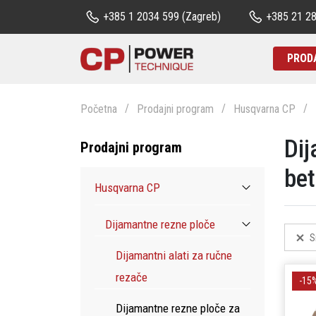
+385 1 2034 599
(Zagreb)
+385 21 2
PROD
Početna
Prodajni program
Husqvarna CP
Dij
Prodajni program
be
Husqvarna CP
Dijamantne rezne ploče
S
Dijamantni alati za ručne
rezače
-15
Dijamantne rezne ploče za