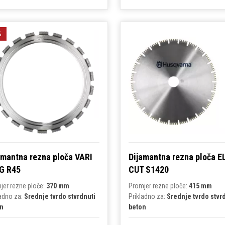
%
amantna rezna ploča VARI
Dijamantna rezna ploča E
G R45
CUT S1420
jer rezne ploče:
370 mm
Promjer rezne ploče:
415 mm
ladno za:
Srednje tvrdo stvrdnuti
Prikladno za:
Srednje tvrdo stvr
n
beton