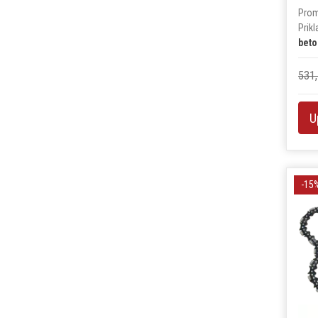
Prom
Prik
beto
531,
U
-15