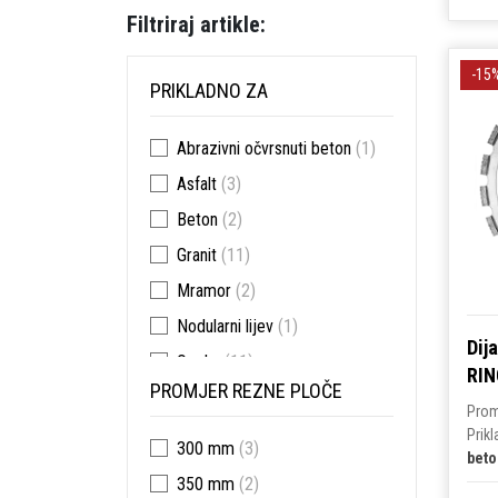
Filtriraj artikle:
-15
PRIKLADNO ZA
Abrazivni očvrsnuti beton
(1)
Asfalt
(3)
Beton
(2)
Granit
(11)
Mramor
(2)
Nodularni lijev
(1)
Dij
Opeka
(11)
RIN
PROMJER REZNE PLOČE
Pvc
(2)
Prom
Srednje tvrdo stvrdnuti beton
Prik
300 mm
(3)
beto
(11)
350 mm
(2)
Tvrdi asfalt
(3)