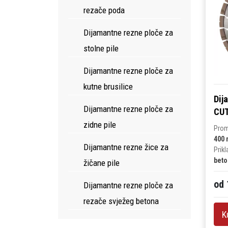
rezače poda
Dijamantne rezne ploče za
stolne pile
Dijamantne rezne ploče za
kutne brusilice
Dij
Dijamantne rezne ploče za
CUT
zidne pile
Prom
400
Dijamantne rezne žice za
Prik
beto
žičane pile
od 
Dijamantne rezne ploče za
rezače svježeg betona
K