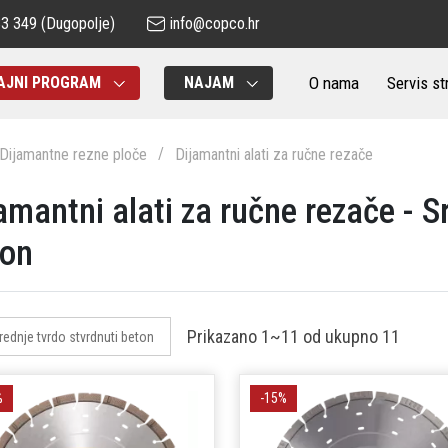
83 349
(Dugopolje)
info@copco.hr
O nama
Servis st
AJNI PROGRAM
NAJAM
Dijamantne rezne ploče
Dijamantni alati za ručne rezače
amantni alati za ručne rezače - S
ton
Prikazano
1~11
od ukupno
11
rednje tvrdo stvrdnuti beton
%
-15%