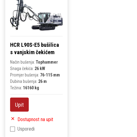
HCR L90S-E5 bušilica
s vanjskim čekićem
Način bušenja:
Tophammer
Snaga čekića:
26 kW
Promjer bušenja:
76-115 mm
Dubina bušenja:
26 m
Težina:
16160 kg
Upit
Dostupnost na upit
Usporedi