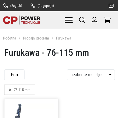
(Zagreb)
(Dugopolje)
Početna
Prodajni program
Furukawa
Furukawa - 76-115 mm
Filtri
76-115 mm