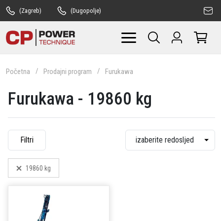
(Zagreb)
(Dugopolje)
Početna
Prodajni program
Furukawa
Furukawa - 19860 kg
Filtri
19860 kg