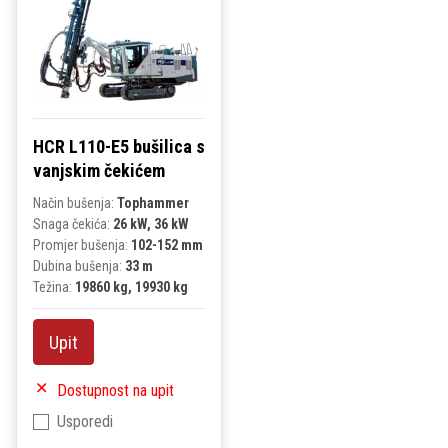
HCR L110-E5 bušilica s
vanjskim čekićem
Način bušenja:
Tophammer
Snaga čekića:
26 kW, 36 kW
Promjer bušenja:
102-152 mm
Dubina bušenja:
33 m
Težina:
19860 kg, 19930 kg
Upit
Dostupnost na upit
Usporedi