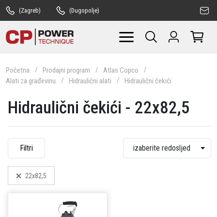
(Zagreb)
(Dugopolje)
Početna
Prodajni program
Atlas Copco
Alati za građevinu
Hidraulični alati
Hidraulični čekići
Hidraulični čekići - 22x82,5
Filtri
22x82,5