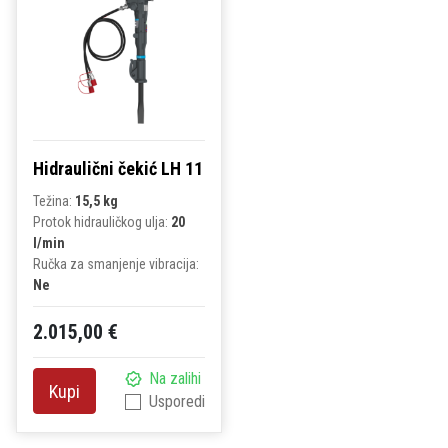
Hidraulični čekić LH 11
Težina:
15,5 kg
Protok hidrauličkog ulja:
20
l/min
Ručka za smanjenje vibracija:
Ne
2.015,00 €
Na zalihi
Kupi
Usporedi