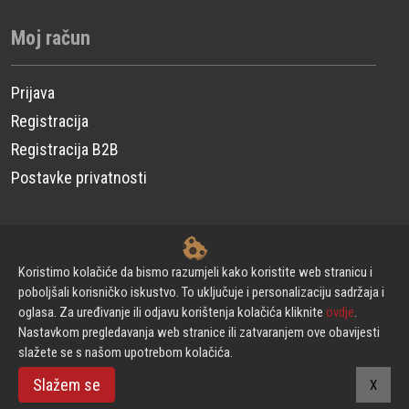
Moj račun
Prijava
Registracija
Registracija B2B
Postavke privatnosti
© CP Power Technique d.o.o. - Sva prava pridržana.
Koristimo kolačiće da bismo razumjeli kako koristite web stranicu i
poboljšali korisničko iskustvo. To uključuje i personalizaciju sadržaja i
oglasa. Za uređivanje ili odjavu korištenja kolačića kliknite
ovdje
.
Izrada web stranica
Nastavkom pregledavanja web stranice ili zatvaranjem ove obavijesti
slažete se s našom upotrebom kolačića.
Powered by Urni
Slažem se
X