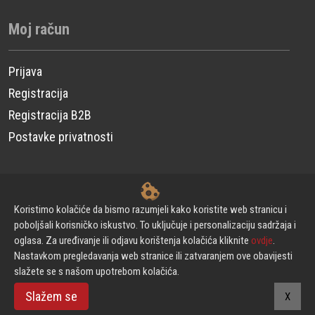
Moj račun
Prijava
Registracija
Registracija B2B
Postavke privatnosti
© CP Power Technique d.o.o. - Sva prava pridržana.
Koristimo kolačiće da bismo razumjeli kako koristite web stranicu i
poboljšali korisničko iskustvo. To uključuje i personalizaciju sadržaja i
oglasa. Za uređivanje ili odjavu korištenja kolačića kliknite
ovdje
.
Izrada web stranica
Nastavkom pregledavanja web stranice ili zatvaranjem ove obavijesti
slažete se s našom upotrebom kolačića.
Powered by Urni
Slažem se
X