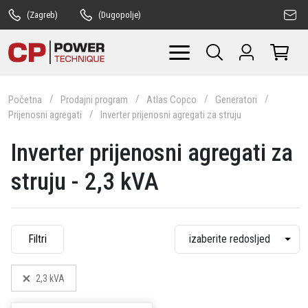
(Zagreb)
(Dugopolje)
Početna
Prodajni program
Atlas Copco
Generatori
Prijenosni agregati
Inverter prijenosni agregati za struju
Inverter prijenosni agregati za
struju - 2,3 kVA
Filtri
2,3 kVA