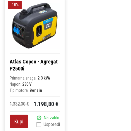
-10%
Atlas Copco - Agregat
P2500i
Primarna snaga:
2,3 kVA
Napon:
230 V
Tip motora:
Benzin
1.198,80 €
1.332,00 €
Na zalihi
Kupi
Usporedi