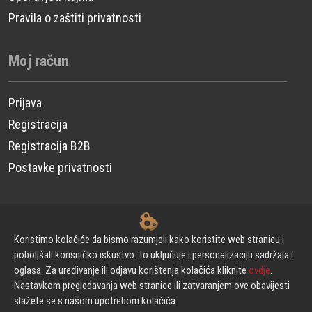
Pravila o zaštiti privatnosti
Moj račun
Prijava
Registracija
Registracija B2B
Postavke privatnosti
© CP Power Technique d.o.o. - Sva prava pridržana.
Koristimo kolačiće da bismo razumjeli kako koristite web stranicu i
poboljšali korisničko iskustvo. To uključuje i personalizaciju sadržaja i
oglasa. Za uređivanje ili odjavu korištenja kolačića kliknite
ovdje
.
Izrada web stranica
Nastavkom pregledavanja web stranice ili zatvaranjem ove obavijesti
slažete se s našom upotrebom kolačića.