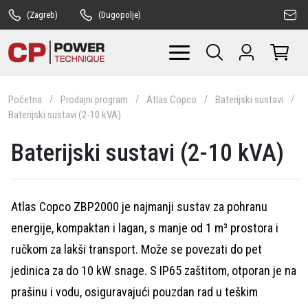
(Zagreb)
(Dugopolje)
Početna
Prodajni program
Atlas Copco
Baterijski sustavi
Baterijski sustavi (2-10 kVA)
Baterijski sustavi (2-10 kVA)
Atlas Copco ZBP2000 je najmanji sustav za pohranu
energije, kompaktan i lagan, s manje od 1 m³ prostora i
ručkom za lakši transport. Može se povezati do pet
jedinica za do 10 kW snage. S IP65 zaštitom, otporan je na
prašinu i vodu, osiguravajući pouzdan rad u teškim