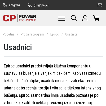
(Zagreb)
(Dugopolje)
Početna
Prodajni program
Epiroc
Usadnici
Usadnici
Epiroc usadnici predstavljaju ključnu komponentu u
sustavu za bušenje s vanjskim čekićem. Kao veza između
čekića i bušaće šipke, usadnik mora izdržati ekstremna
udarna opterećenja, torziju i vibracije tijekom intenzivnog
bušenja. Epiroc standardna linija usadnika poznata je po
vrhunskoj kvaliteti čelika, preciznoj izradi i izuzetnoj