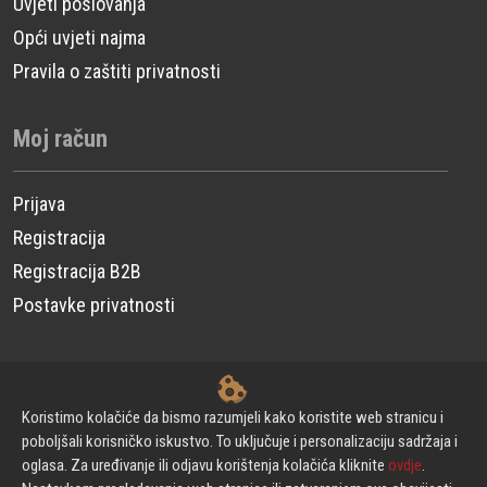
Uvjeti poslovanja
Opći uvjeti najma
Pravila o zaštiti privatnosti
Moj račun
Prijava
Registracija
Registracija B2B
Postavke privatnosti
© CP Power Technique d.o.o. - Sva prava pridržana.
Koristimo kolačiće da bismo razumjeli kako koristite web stranicu i
poboljšali korisničko iskustvo. To uključuje i personalizaciju sadržaja i
oglasa. Za uređivanje ili odjavu korištenja kolačića kliknite
ovdje
.
Izrada web stranica