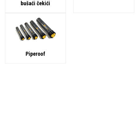
bušaći čekići
Piperoof