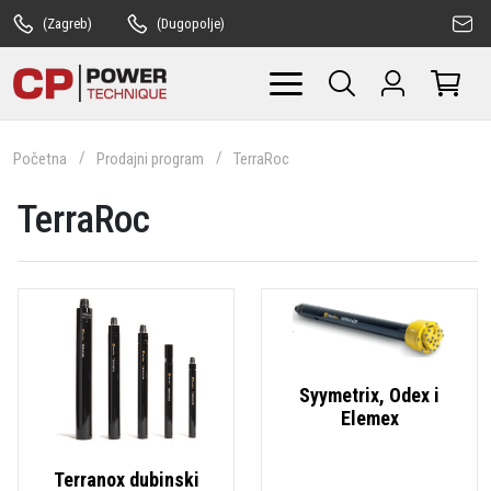
(Zagreb)
(Dugopolje)
Početna
Prodajni program
TerraRoc
TerraRoc
Syymetrix, Odex i
Elemex
Terranox dubinski