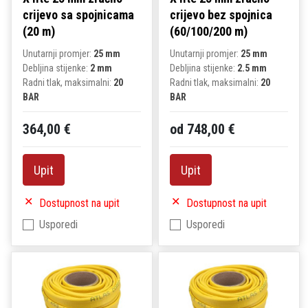
crijevo sa spojnicama
crijevo bez spojnica
(20 m)
(60/100/200 m)
Unutarnji promjer:
25 mm
Unutarnji promjer:
25 mm
Debljina stijenke:
2 mm
Debljina stijenke:
2.5 mm
Radni tlak, maksimalni:
20
Radni tlak, maksimalni:
20
BAR
BAR
364,00 €
od 748,00 €
Upit
Upit
Dostupnost na upit
Dostupnost na upit
Usporedi
Usporedi