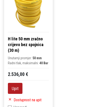
H lite 50 mm zračno
crijevo bez spojnica
(30 m)
Unutarnji promjer:
50 mm
Radni tlak, maksimalni:
40 Bar
2.536,00 €
Upit
Dostupnost na upit