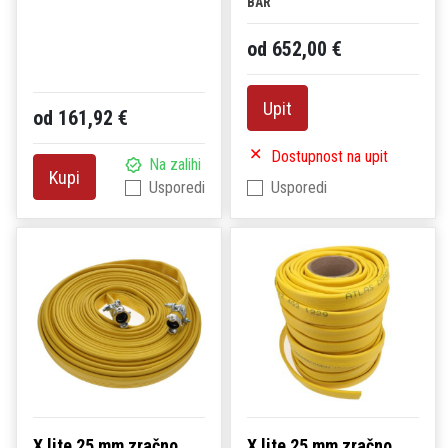
BAR
od 652,00 €
Upit
od 161,92 €
Dostupnost na upit
Na zalihi
Kupi
Usporedi
Usporedi
X lite 25 mm zračno
X lite 25 mm zračno