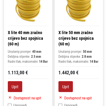
X lite 40 mm zračno
X lite 50 mm zračno
crijevo bez spojnica
crijevo bez spojnica
(60 m)
(60 m)
Unutarnji promjer:
40 mm
Unutarnji promjer:
50 mm
Debljina stijenke:
2.5 mm
Debljina stijenke:
2.8 mm
Radni tlak, maksimalni:
14 Bar
Radni tlak, maksimalni:
14 Bar
1.113,00 €
1.442,00 €
Upit
Upit
Dostupnost na upit
Dostupnost na upit
Usporedi
Usporedi