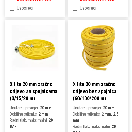
Usporedi
Usporedi
X lite 20 mm zračno
X lite 20 mm zračno
crijevo sa spojnicama
crijevo bez spojnica
(3/15/20 m)
(60/100/200 m)
Unutarnji promjer:
20 mm
Unutarnji promjer:
20 mm
Debljina stijenke:
2 mm
Debljina stijenke:
2 mm, 2.5
Radni tlak, maksimalni:
20
mm
BAR
Radni tlak, maksimalni:
20