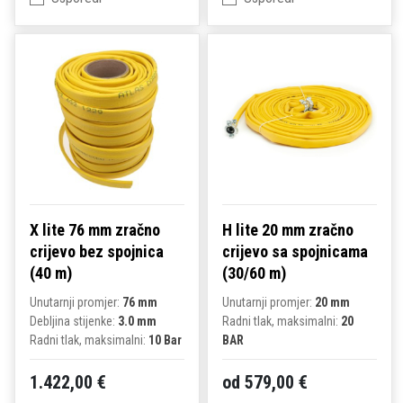
X lite 76 mm zračno
H lite 20 mm zračno
crijevo bez spojnica
crijevo sa spojnicama
(40 m)
(30/60 m)
Unutarnji promjer:
76 mm
Unutarnji promjer:
20 mm
Debljina stijenke:
3.0 mm
Radni tlak, maksimalni:
20
Radni tlak, maksimalni:
10 Bar
BAR
1.422,00 €
od 579,00 €