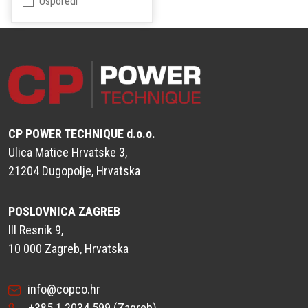
Usporedi
CP POWER TECHNIQUE d.o.o.
Ulica Matice Hrvatske 3,
21204 Dugopolje, Hrvatska
POSLOVNICA ZAGREB
III Resnik 9,
10 000 Zagreb, Hrvatska
info@copco.hr
+385 1 2034 599
(Zagreb)