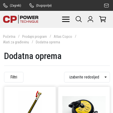
(Zagreb)
(Dugopolje)
Početna
Prodajni program
Atlas Copco
Alati za građevinu
Dodatna oprema
Dodatna oprema
Filtri