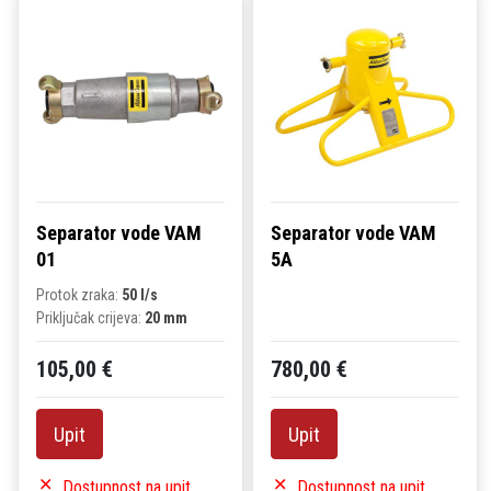
Separator vode VAM
Separator vode VAM
01
5A
Protok zraka:
50 l/s
Priključak crijeva:
20 mm
105,00 €
780,00 €
Upit
Upit
Dostupnost na upit
Dostupnost na upit