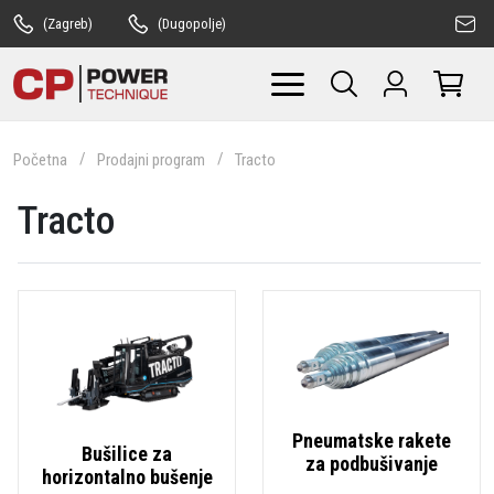
(Zagreb)
(Dugopolje)
Početna
Prodajni program
Tracto
Tracto
Pneumatske rakete
Bušilice za
za podbušivanje
horizontalno bušenje