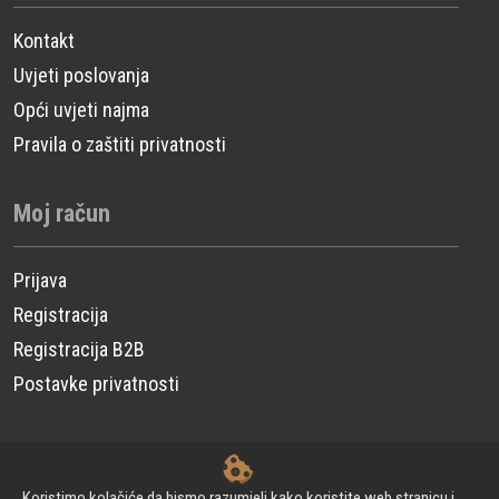
Kontakt
Uvjeti poslovanja
Opći uvjeti najma
Pravila o zaštiti privatnosti
Moj račun
Prijava
Registracija
Registracija B2B
Postavke privatnosti
© CP Power Technique d.o.o. - Sva prava pridržana.
Koristimo kolačiće da bismo razumjeli kako koristite web stranicu i