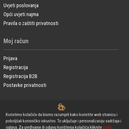
Uvjeti poslovanja
Opći uvjeti najma
Pravila o zaštiti privatnosti
Moj račun
Prijava
Registracija
Registracija B2B
Postavke privatnosti
© CP Power Technique d.o.o. - Sva prava pridržana.
Koristimo kolačiće da bismo razumjeli kako koristite web stranicu i
poboljšali korisničko iskustvo. To uključuje i personalizaciju sadržaja i
oglasa. Za uređivanje ili odjavu korištenja kolačića kliknite
ovdje
.