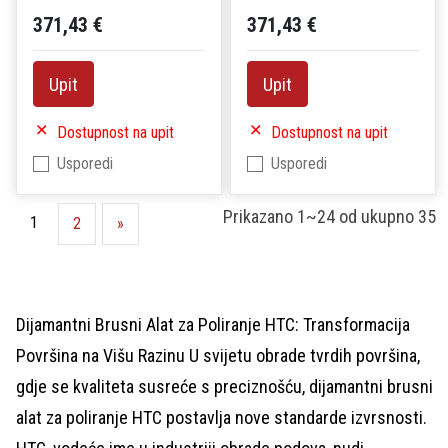
371,43 €
371,43 €
Upit
Upit
Dostupnost na upit
Dostupnost na upit
Usporedi
Usporedi
Prikazano
1~24
od ukupno
35
1
2
»
Dijamantni Brusni Alat za Poliranje HTC: Transformacija
Površina na Višu Razinu U svijetu obrade tvrdih površina,
gdje se kvaliteta susreće s preciznošću, dijamantni brusni
alat za poliranje HTC postavlja nove standarde izvrsnosti.