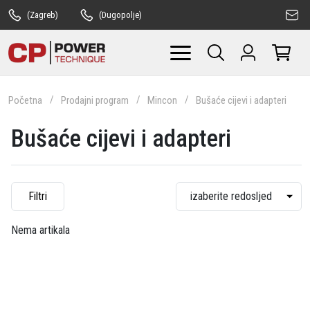
(Zagreb)
(Dugopolje)
Početna
Prodajni program
Mincon
Bušaće cijevi i adapteri
Bušaće cijevi i adapteri
Filtri
Nema artikala