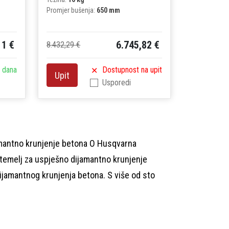
Promjer bušenja:
650 mm
11 €
6.745,82 €
8.432,29 €
 dana
Dostupnost na upit
Upit
Usporedi
amantno krunjenje betona O Husqvarna
temelj za uspješno dijamantno krunjenje
jamantnog krunjenja betona. S više od sto