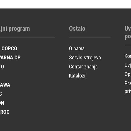
jni program
Ostalo
Uv
po
S COPCO
O nama
Ko
VARNA CP
Servis strojeva
Uvj
TO
Centar znanja
Opć
Katalozi
Pra
KAWA
pri
C
ON
AROC