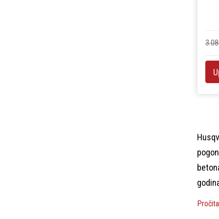
3.08
U
Husqva
pogons
betona
godina
Pročita