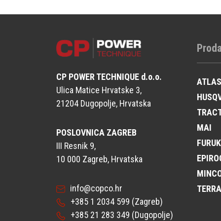
Proda
CP POWER TECHNIQUE d.o.o.
ATLA
Ulica Matice Hrvatske 3,
HUSQ
21204 Dugopolje, Hrvatska
TRAC
MAI
POSLOVNICA ZAGREB
FURU
III Resnik 9,
EPIRO
10 000 Zagreb, Hrvatska
MINC
info@copco.hr
TERR
+385 1 2034 599
(Zagreb)
+385 21 283 349
(Dugopolje)