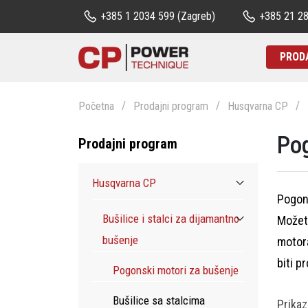
+385 1 2034 599
(Zagreb)
+385 21 2
PROD
Početna
Prodajni program
Husqvarna CP
Pog
Prodajni program
Husqvarna CP
Pogons
Bušilice i stalci za dijamantno
Možete
bušenje
motora
biti p
Pogonski motori za bušenje
Bušilice sa stalcima
Prika