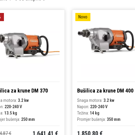
%
Novo
ilica za krune DM 370
Bušilica za krune DM 400
a motora:
3.2 kw
Snaga motora:
3.2 kw
on:
220-240 V
Napon:
220-240 V
na:
13.5 kg
Težina:
14 kg
jer bušenja:
250 mm
Promjer bušenja:
350 mm
1.641,41 €
1.850,80 €
4,87 €