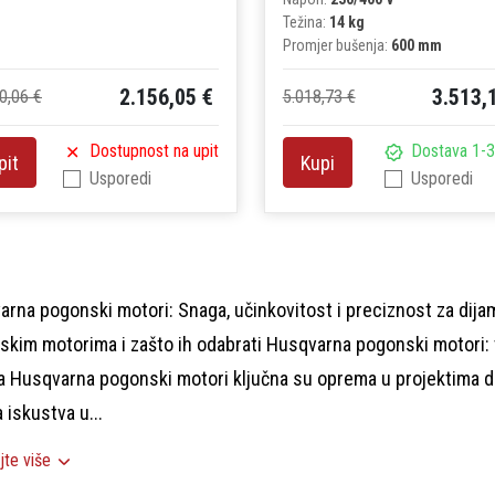
Težina:
14 kg
Promjer bušenja:
600 mm
2.156,05 €
3.513,
0,06 €
5.018,73 €
Dostupnost na upit
Dostava 1-3
pit
Kupi
Usporedi
Usporedi
rna pogonski motori: Snaga, učinkovitost i preciznost za dij
kim motorima i zašto ih odabrati Husqvarna pogonski motori: 
 Husqvarna pogonski motori ključna su oprema u projektima di
 iskustva u...
jte više