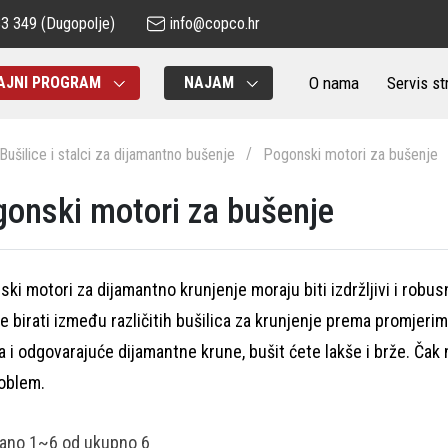
83 349
(Dugopolje)
info@copco.hr
O nama
Servis st
AJNI PROGRAM
NAJAM
Bušilice i stalci za dijamantno bušenje
Pogonski motori za bušenje
onski motori za bušenje
ki motori za dijamantno krunjenje moraju biti izdržljivi i robus
 birati između različitih bušilica za krunjenje prema promjer
 i odgovarajuće dijamantne krune, bušit ćete lakše i brže. Čak
roblem.
zano
1~6
od ukupno
6