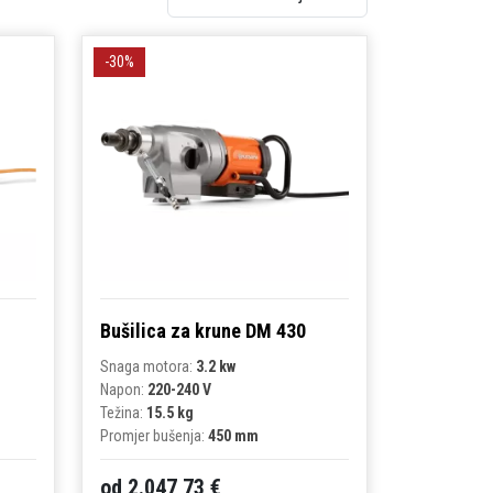
-30%
Bušilica za krune DM 430
Snaga motora:
3.2 kw
Napon:
220-240 V
Težina:
15.5 kg
Promjer bušenja:
450 mm
od 2.047,73 €