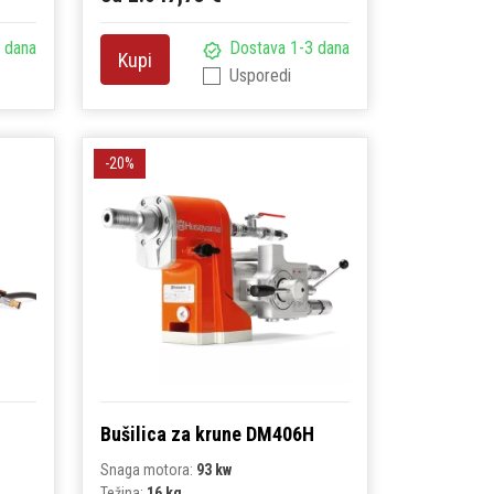
 dana
Dostava 1-3 dana
Kupi
Usporedi
-20%
Bušilica za krune DM406H
Snaga motora:
93 kw
Težina:
16 kg