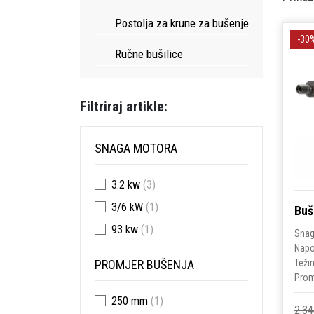
Postolja za krune za bušenje
-30
Ručne bušilice
Filtriraj artikle:
SNAGA MOTORA
3.2 kw
(3)
3/6 kW
(1)
Buš
93 kw
(1)
Snag
Nap
PROMJER BUŠENJA
Teži
Prom
250 mm
(1)
2.34