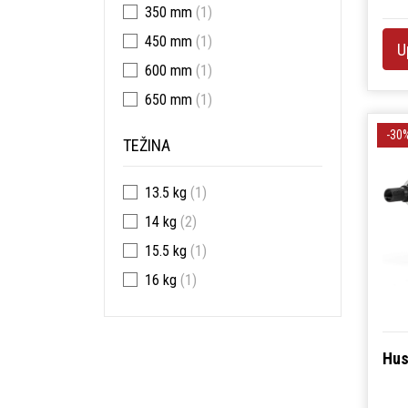
350 mm
(1)
450 mm
(1)
U
600 mm
(1)
650 mm
(1)
-30
TEŽINA
13.5 kg
(1)
14 kg
(2)
15.5 kg
(1)
16 kg
(1)
Hus