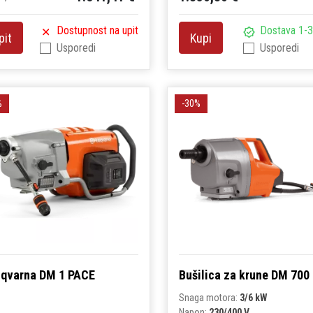
Dostupnost na upit
Dostava 1-3
pit
Kupi
Usporedi
Usporedi
%
-30%
qvarna DM 1 PACE
Bušilica za krune DM 700
Snaga motora:
3/6 kW
Napon:
230/400 V