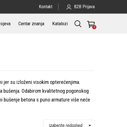
Kontakt
B2B Prijava
rojeva
Centar znanja
Katalozi
0
ni jer su izloženi visokim opterećenjima.
ima bušenja. Odabirom kvalitetnog pogonskog
 ni bušenje betona s puno armature više neće