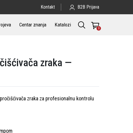
Kontakt
B2B Prijava
rojeva
Centar znanja
Katalozi
0
očišćivača zraka —
pročišćivača zraka za profesionalnu kontrolu
pumpom