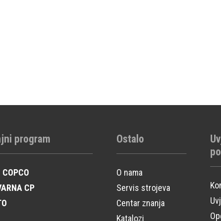
jni program
Ostalo
Uv
po
S COPCO
O nama
Ko
VARNA CP
Servis strojeva
Uvj
TO
Centar znanja
Opć
Katalozi