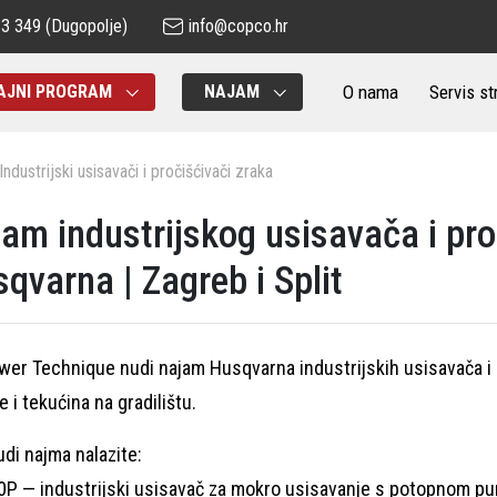
83 349
(Dugopolje)
info@copco.hr
O nama
Servis st
AJNI PROGRAM
NAJAM
Industrijski usisavači i pročišćivači zraka
am industrijskog usisavača i pr
qvarna | Zagreb i Split
er Technique nudi najam Husqvarna industrijskih usisavača i 
e i tekućina na gradilištu.
di najma nalazite:
0P — industrijski usisavač za mokro usisavanje s potopnom 