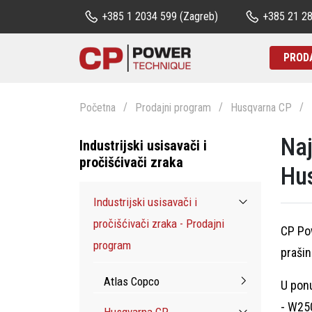
+385 1 2034 599
(Zagreb)
+385 21 2
PROD
Početna
Prodajni program
Husqvarna CP
Naj
Industrijski usisavači i
pročišćivači zraka
Hus
Industrijski usisavači i
pročišćivači zraka - Prodajni
CP Pow
program
prašin
Atlas Copco
U ponu
- W25
Husqvarna CP