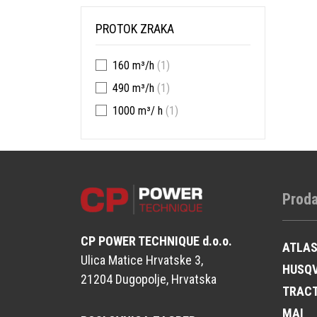
PROTOK ZRAKA
160 m³/h
(1)
490 m³/h
(1)
1000 m³/ h
(1)
Proda
CP POWER TECHNIQUE d.o.o.
ATLA
Ulica Matice Hrvatske 3,
HUSQ
21204 Dugopolje, Hrvatska
TRAC
MAI