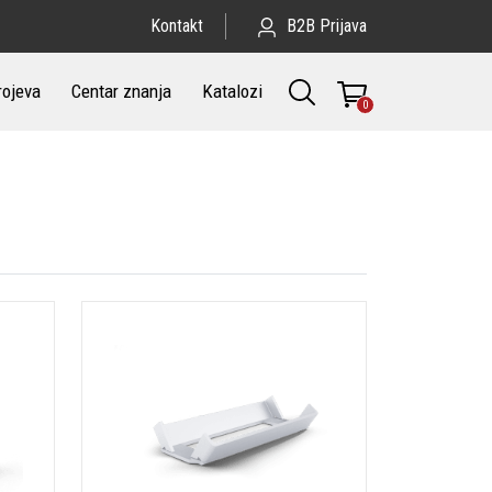
Kontakt
B2B Prijava
rojeva
Centar znanja
Katalozi
0