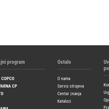
jni program
Ostalo
Uv
po
S COPCO
O nama
Ko
VARNA CP
Servis strojeva
Uvj
TO
Centar znanja
Opć
Katalozi
Pra
KAWA