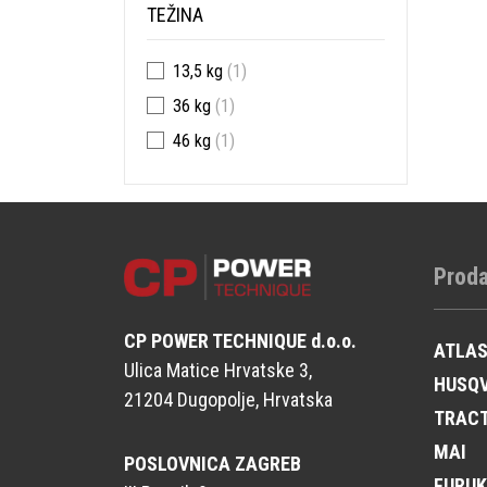
TEŽINA
13,5 kg
(1)
36 kg
(1)
46 kg
(1)
Proda
CP POWER TECHNIQUE d.o.o.
ATLA
Ulica Matice Hrvatske 3,
HUSQ
21204 Dugopolje, Hrvatska
TRAC
MAI
POSLOVNICA ZAGREB
FURU