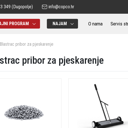
83 349
(Dugopolje)
info@copco.hr
O nama
Servis st
AJNI PROGRAM
NAJAM
Blastrac pribor za pjeskarenje
strac pribor za pjeskarenje