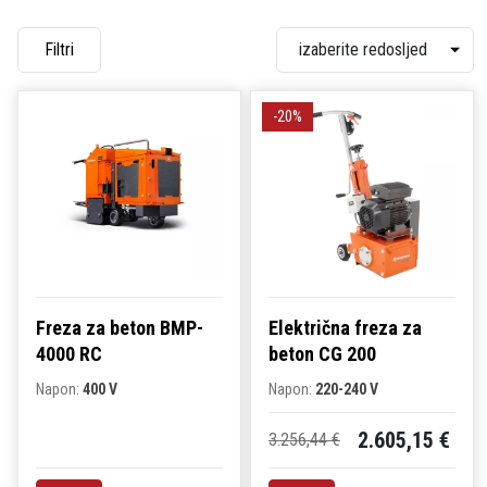
Filtri
-20%
Freza za beton BMP-
Električna freza za
4000 RC
beton CG 200
Napon:
400 V
Napon:
220-240 V
2.605,15 €
3.256,44 €