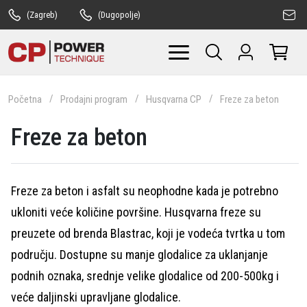
(Zagreb)
(Dugopolje)
Početna
Prodajni program
Husqvarna CP
Freze za beton
Freze za beton
Freze za beton i asfalt su neophodne kada je potrebno
ukloniti veće količine površine. Husqvarna freze su
preuzete od brenda Blastrac, koji je vodeća tvrtka u tom
području. Dostupne su manje glodalice za uklanjanje
podnih oznaka, srednje velike glodalice od 200-500kg i
veće daljinski upravljane glodalice.