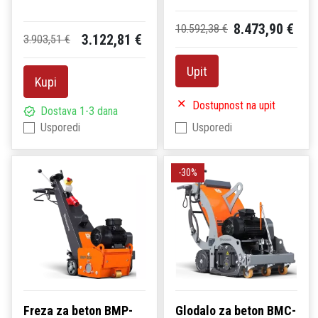
8.473,90 €
10.592,38 €
3.122,81 €
3.903,51 €
Upit
Kupi
Dostupnost na upit
Dostava 1-3 dana
Usporedi
Usporedi
-30%
Freza za beton BMP-
Glodalo za beton BMC-