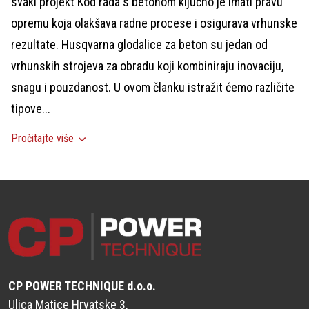
svaki projekt Kod rada s betonom ključno je imati pravu
opremu koja olakšava radne procese i osigurava vrhunske
rezultate. Husqvarna glodalice za beton su jedan od
vrhunskih strojeva za obradu koji kombiniraju inovaciju,
snagu i pouzdanost. U ovom članku istražit ćemo različite
tipove...
Pročitajte više
CP POWER TECHNIQUE d.o.o.
Ulica Matice Hrvatske 3,