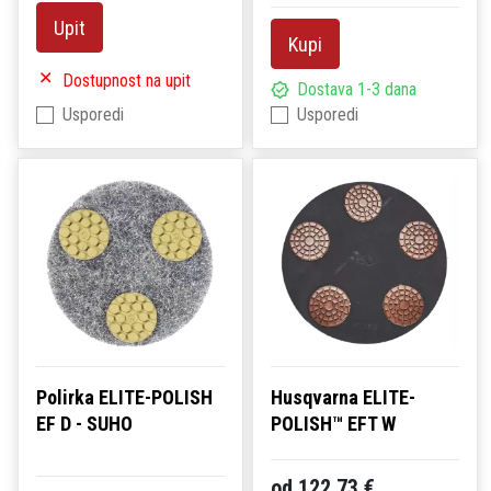
Upit
Kupi
Dostupnost na upit
Dostava 1-3 dana
Usporedi
Usporedi
Polirka ELITE-POLISH
Husqvarna ELITE-
EF D - SUHO
POLISH™ EFT W
od 122,73 €