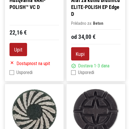
Husqvarna VARI-
Alat za kutnu brusilicu
POLISH™ VC D
ELITE-POLISH EP Edge
D
Prikladno za:
Beton
22,16 €
od 34,00 €
Upit
Kupi
Dostupnost na upit
Dostava 1-3 dana
Usporedi
Usporedi