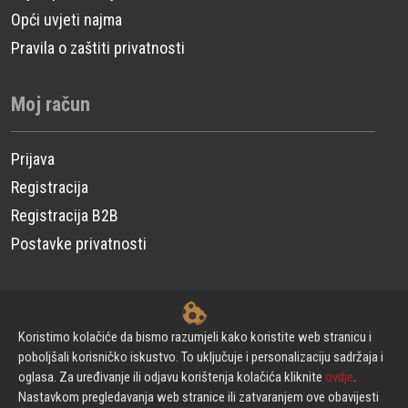
Opći uvjeti najma
Pravila o zaštiti privatnosti
Moj račun
Prijava
Registracija
Registracija B2B
Postavke privatnosti
© CP Power Technique d.o.o. - Sva prava pridržana.
Koristimo kolačiće da bismo razumjeli kako koristite web stranicu i
poboljšali korisničko iskustvo. To uključuje i personalizaciju sadržaja i
oglasa. Za uređivanje ili odjavu korištenja kolačića kliknite
ovdje
.
Izrada web stranica
Nastavkom pregledavanja web stranice ili zatvaranjem ove obavijesti