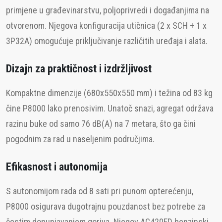
primjene u građevinarstvu, poljoprivredi i događanjima na
otvorenom. Njegova konfiguracija utičnica (2 x SCH + 1 x
3P32A) omogućuje priključivanje različitih uređaja i alata.
Dizajn za praktičnost i izdržljivost
Kompaktne dimenzije (680x550x550 mm) i težina od 83 kg
čine P8000 lako prenosivim. Unatoč snazi, agregat održava
razinu buke od samo 76 dB(A) na 7 metara, što ga čini
pogodnim za rad u naseljenim područjima.
Efikasnost i autonomija
S autonomijom rada od 8 sati pri punom opterećenju,
P8000 osigurava dugotrajnu pouzdanost bez potrebe za
čestim dopunjavanjem goriva. Njegov AC420FD benzinski