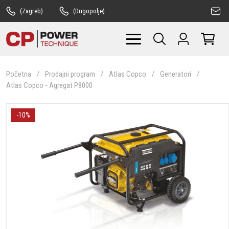
(Zagreb)
(Dugopolje)
Početna
Prodajni program
Atlas Copco
Generatori
Atlas Copco - Agregat P8000
-10%