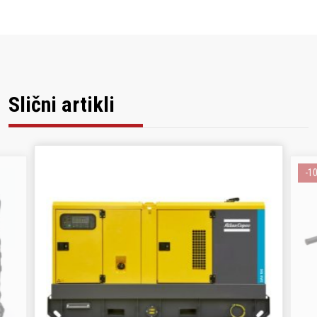
Slični artikli
-1