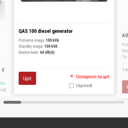
QAS 100 diesel generator
At
Primarna snaga:
100 kVA
Pri
Standby snaga:
104 kVA
Na
Razina buke:
64 dB(A)
Tip
 €
1.8
Dostupnost na upit
Upit
ihi
Usporedi
redi