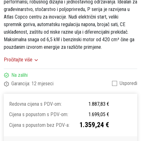
performansi, robusnog dizajna i jednostavnog održavanja. Idealan za
građevinarstvo, stočarstvo i poljoprivredu, P serija je razvijena u
Atlas Copco centru za inovacije. Nudi električni start, veliki
spremnik goriva, automatsku regulaciju napona, brojač sati, CE
usklađenost, zaštitu od niske razine ulja i diferencijalni prekidač.
Maksimalna snaga od 6,5 kW i benzinski motor od 420 cm³ čine ga
pouzdanim izvorom energije za različite primjene.
Pročitajte više
Na zalihi
Usporedi
Garancija: 12 mjeseci
Redovna cijena s PDV-om:
1.887,83 €
Cijena s popustom s PDV-om:
1.699,05 €
1.359,24 €
Cijena s popustom bez PDV-a: