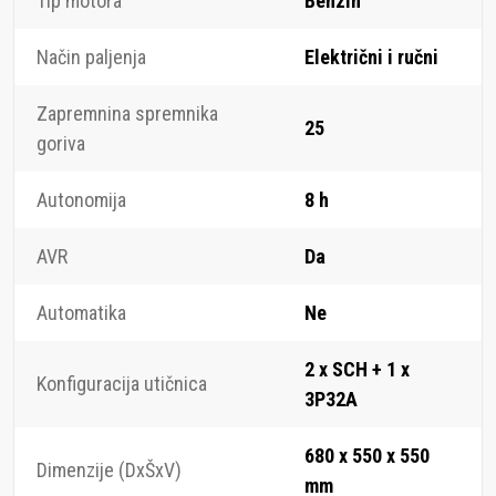
Tip motora
Benzin
Način paljenja
Električni i ručni
Zapremnina spremnika
25
goriva
Autonomija
8 h
AVR
Da
Automatika
Ne
2 x SCH + 1 x
Konfiguracija utičnica
3P32A
680 x 550 x 550
Dimenzije (DxŠxV)
mm