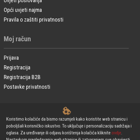
Uvjeti poslovanja
Opći uvjeti najma
Pravila o zaštiti privatnosti
Moj račun
Prijava
Registracija
Registracija B2B
Postavke privatnosti
© CP Power Technique d.o.o. - Sva prava pridržana.
Koristimo kolačiće da bismo razumjeli kako koristite web stranicu i
poboljšali korisničko iskustvo. To uključuje i personalizaciju sadržaja i
oglasa. Za uređivanje ili odjavu korištenja kolačića kliknite
ovdje
.
Izrada web stranica
Nastavkom pregledavanja web stranice ili zatvaranjem ove obavijesti