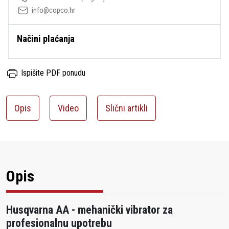
info@copco.hr
Načini plaćanja
Ispišite PDF ponudu
Opis
Video
Slični artikli
Opis
Husqvarna AA - mehanički vibrator za
profesionalnu upotrebu