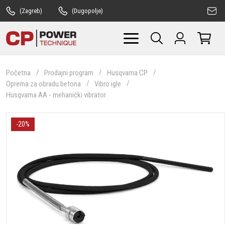
(Zagreb)
(Dugopolje)
Početna
Prodajni program
Husqvarna CP
Oprema za obradu betona
Vibro igle
Husqvarna AA - mehanički vibrator
-20%