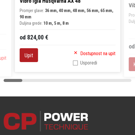
Vibro igla Husqvarna AX 48
Vi
Promjer glave:
36 mm, 40 mm, 48 mm, 56 mm, 65 mm,
Pro
90 mm
Dul
Duljina grede:
10 m, 5 m, 8 m
od 824,00 €
od
Dostupnost na upit
Upit
upit
Usporedi