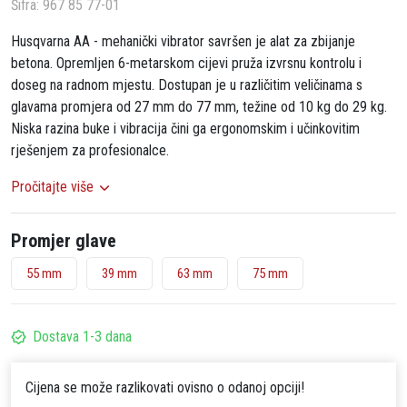
Šifra:
967 85 77-01
Husqvarna AA - mehanički vibrator savršen je alat za zbijanje
betona. Opremljen 6-metarskom cijevi pruža izvrsnu kontrolu i
doseg na radnom mjestu. Dostupan je u različitim veličinama s
glavama promjera od 27 mm do 77 mm, težine od 10 kg do 29 kg.
Niska razina buke i vibracija čini ga ergonomskim i učinkovitim
rješenjem za profesionalce.
Pročitajte više
Promjer glave
55 mm
39 mm
63 mm
75 mm
Dostava 1-3 dana
Cijena se može razlikovati ovisno o odanoj opciji!