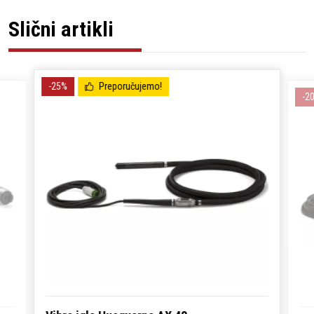
Slični artikli
-25%
Preporučujemo!
-2