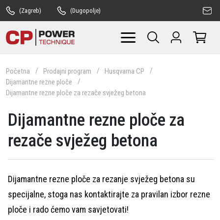
(Zagreb)
(Dugopolje)
Početna
Prodajni program
Husqvarna CP
Dijamantne rezne ploče
Dijamantne rezne ploče za rezače svježeg betona
Dijamantne rezne ploče za
rezače svježeg betona
Dijamantne rezne ploče za rezanje svježeg betona su
specijalne, stoga nas kontaktirajte za pravilan izbor rezne
ploče i rado ćemo vam savjetovati!