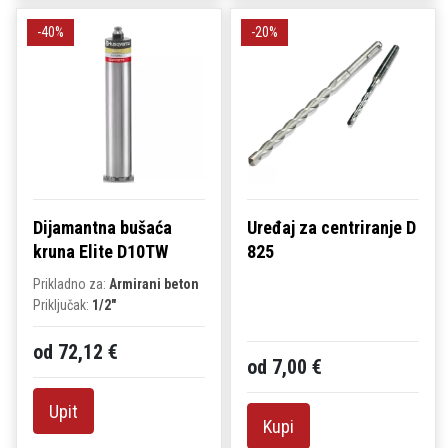
-40%
-20%
Dijamantna bušaća
Uređaj za centriranje D
kruna Elite D10TW
825
Prikladno za:
Armirani beton
Priključak:
1/2"
od 72,12 €
od 7,00 €
Upit
Kupi