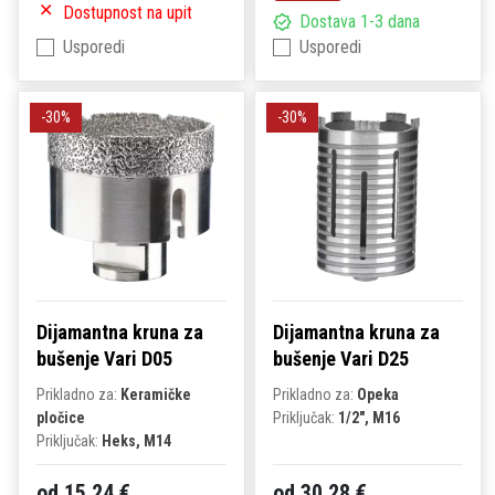
Dostupnost na upit
Dostava 1-3 dana
Usporedi
Usporedi
-30%
-30%
Dijamantna kruna za
Dijamantna kruna za
bušenje Vari D05
bušenje Vari D25
Prikladno za:
Keramičke
Prikladno za:
Opeka
pločice
Priključak:
1/2", M16
Priključak:
Heks, M14
od 15,24 €
od 30,28 €