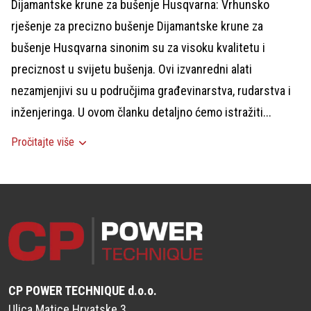
Dijamantske krune za bušenje Husqvarna: Vrhunsko
rješenje za precizno bušenje Dijamantske krune za
bušenje Husqvarna sinonim su za visoku kvalitetu i
preciznost u svijetu bušenja. Ovi izvanredni alati
nezamjenjivi su u područjima građevinarstva, rudarstva i
inženjeringa. U ovom članku detaljno ćemo istražiti...
Pročitajte više
CP POWER TECHNIQUE d.o.o.
Ulica Matice Hrvatske 3,