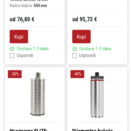
Radna duljina:
450 mm
od 76,80 €
od 95,73 €
Kupi
Kupi
Dostava 1-3 dana
Dostava 1-3 dana
Usporedi
Usporedi
-30%
-40%
Husqvarna ELITE-
Dijamantna bušaća