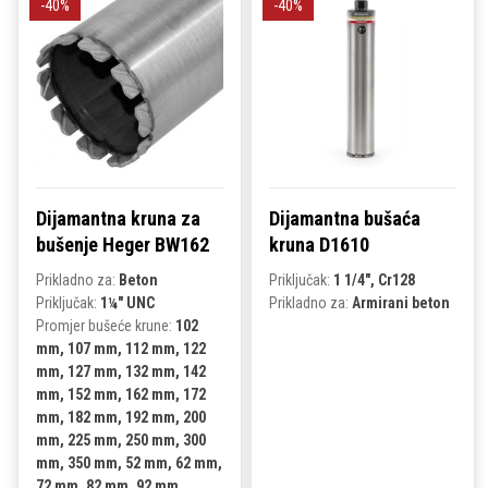
-40%
-40%
Dijamantna kruna za
Dijamantna bušaća
bušenje Heger BW162
kruna D1610
Prikladno za:
Beton
Priključak:
1 1/4", Cr128
Priključak:
1¼" UNC
Prikladno za:
Armirani beton
Promjer bušeće krune:
102
mm, 107 mm, 112 mm, 122
mm, 127 mm, 132 mm, 142
mm, 152 mm, 162 mm, 172
mm, 182 mm, 192 mm, 200
mm, 225 mm, 250 mm, 300
mm, 350 mm, 52 mm, 62 mm,
72 mm, 82 mm, 92 mm