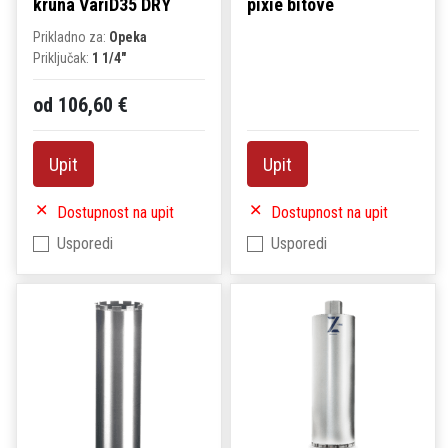
kruna VariD35 DRY
pixie bitove
Prikladno za:
Opeka
Priključak:
1 1/4"
od 106,60 €
Upit
Upit
Dostupnost na upit
Dostupnost na upit
Usporedi
Usporedi