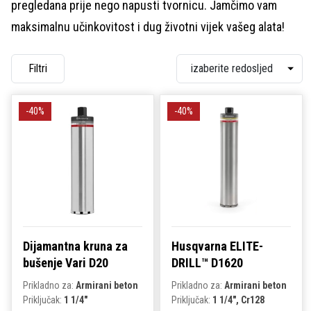
pregledana prije nego napusti tvornicu. Jamčimo vam
maksimalnu učinkovitost i dug životni vijek vašeg alata!
Filtri
-40%
-40%
Dijamantna kruna za
Husqvarna ELITE-
bušenje Vari D20
DRILL™ D1620
Prikladno za:
Armirani beton
Prikladno za:
Armirani beton
Priključak:
1 1/4"
Priključak:
1 1/4", Cr128