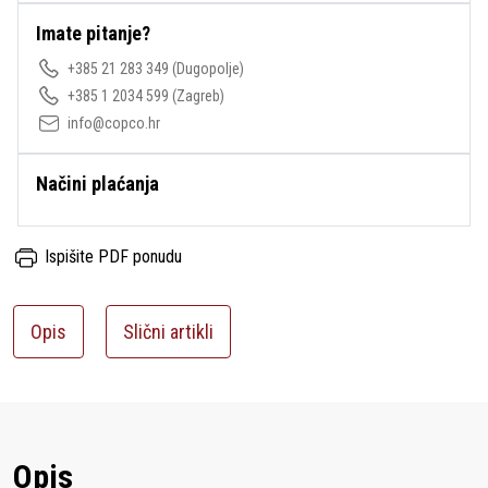
Imate pitanje?
+385 21 283 349
(Dugopolje)
+385 1 2034 599
(Zagreb)
info@copco.hr
Načini plaćanja
Ispišite PDF ponudu
Opis
Slični artikli
Opis