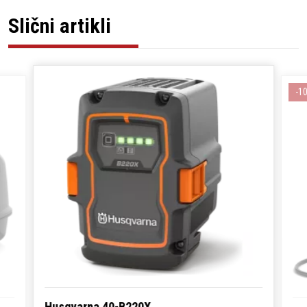
Slični artikli
-1
Husqvarna 40-B220X