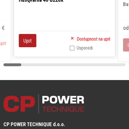
Ba
 €
od
Dostupnost na upit
Upit
upit
Usporedi
CP POWER TECHNIQUE d.o.o.