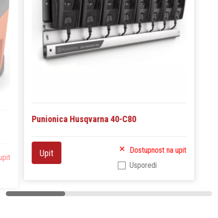
Punionica Husqvarna 40-C80
Dostupnost na upit
Upit
upit
Usporedi