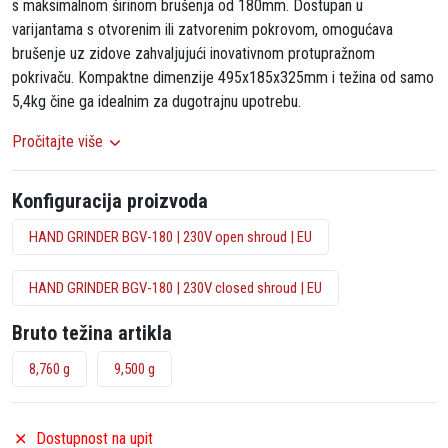
s maksimalnom širinom brušenja od 180mm. Dostupan u
varijantama s otvorenim ili zatvorenim pokrovom, omogućava
brušenje uz zidove zahvaljujući inovativnom protupražnom
pokrivaču. Kompaktne dimenzije 495x185x325mm i težina od samo
5,4kg čine ga idealnim za dugotrajnu upotrebu.
Pročitajte više
Konfiguracija proizvoda
HAND GRINDER BGV-180 | 230V open shroud | EU
HAND GRINDER BGV-180 | 230V closed shroud | EU
Bruto težina artikla
8,760 g
9,500 g
Dostupnost na upit