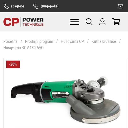
(Zagreb)
(Dugopolje)
Početna
Prodajni program
Husqvarna CP
Kutne brusilice
Husqvarna BGV 180 AVO
-20%