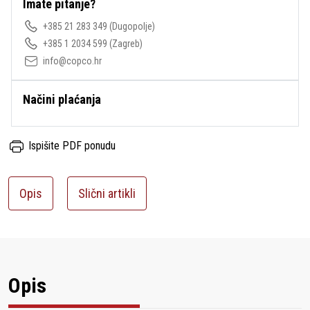
Imate pitanje?
+385 21 283 349
(Dugopolje)
+385 1 2034 599
(Zagreb)
info@copco.hr
Načini plaćanja
Ispišite PDF ponudu
Opis
Slični artikli
Opis