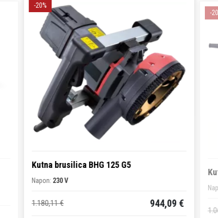
-20%
-2
Kutna brusilica BHG 125 G5
Ku
Napon:
230 V
Na
944,09 €
1.180,11 €
1.0