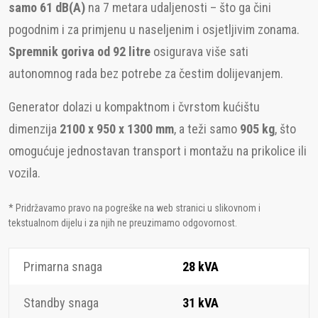
samo 61 dB(A)
na 7 metara udaljenosti – što ga čini
pogodnim i za primjenu u naseljenim i osjetljivim zonama.
Spremnik goriva od 92 litre
osigurava više sati
autonomnog rada bez potrebe za čestim dolijevanjem.
Generator dolazi u kompaktnom i čvrstom kućištu
dimenzija
2100 x 950 x 1300 mm
, a teži samo
905 kg
, što
omogućuje jednostavan transport i montažu na prikolice ili
vozila.
* Pridržavamo pravo na pogreške na web stranici u slikovnom i
tekstualnom dijelu i za njih ne preuzimamo odgovornost.
Primarna snaga
28 kVA
Standby snaga
31 kVA