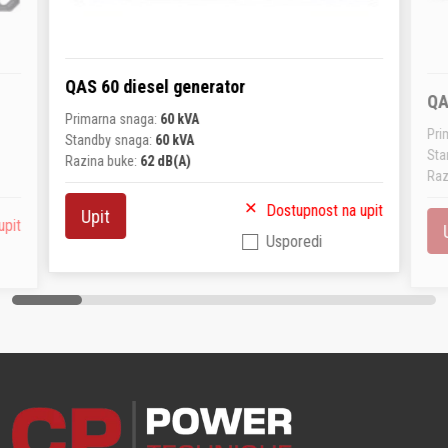
QAS 60 diesel generator
QA
Primarna snaga:
60 kVA
Pri
Standby snaga:
60 kVA
Sta
Razina buke:
62 dB(A)
Raz
Dostupnost na upit
Upit
upit
Usporedi