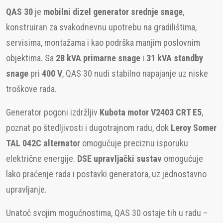
QAS 30
je
mobilni dizel generator srednje snage
,
konstruiran za svakodnevnu upotrebu na gradilištima,
servisima, montažama i kao podrška manjim poslovnim
objektima. Sa
28 kVA primarne snage
i
31 kVA standby
snage
pri
400 V
, QAS 30 nudi stabilno napajanje uz niske
troškove rada.
Generator pogoni izdržljiv
Kubota motor V2403 CRT E5
,
poznat po štedljivosti i dugotrajnom radu, dok
Leroy Somer
TAL 042C alternator
omogućuje preciznu isporuku
električne energije.
DSE upravljački sustav
omogućuje
lako praćenje rada i postavki generatora, uz jednostavno
upravljanje.
Unatoč svojim mogućnostima, QAS 30 ostaje tih u radu –