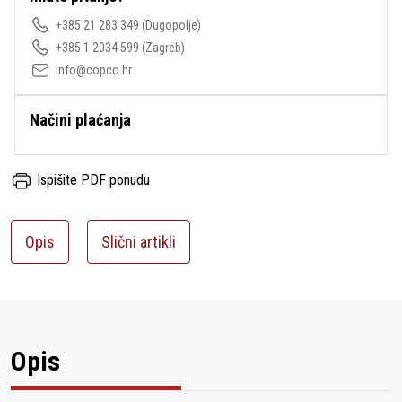
+385 21 283 349
(Dugopolje)
+385 1 2034 599
(Zagreb)
info@copco.hr
Načini plaćanja
Ispišite PDF ponudu
Opis
Slični artikli
Opis