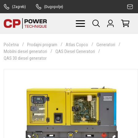
(Zagreb)
(Dugopolje)
Početna
Prodajni program
Atlas Copco
Generatori
Mobilni diesel generatori
QAS Diesel Generatori
QAS 30 diesel generator